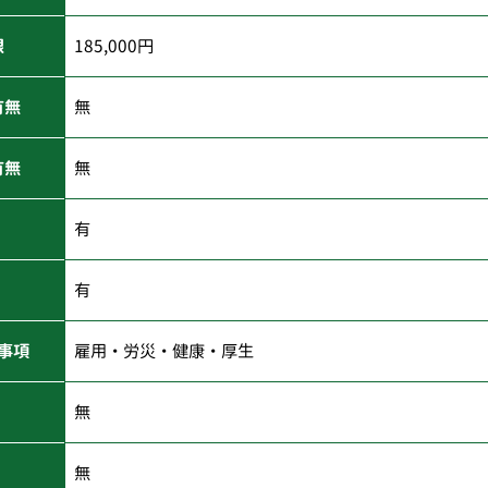
限
185,000円
有無
無
有無
無
有
有
事項
雇用・労災・健康・厚生
無
無