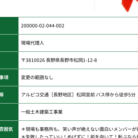
200000-02-044-002
現場代理人
〒3810026 長野県長野市松岡1-12-8
事項
変更の範囲なし
等
アルピコ交通［長野地区］松岡宮前 バス停から徒歩5分
一般土木建築工事業
雰囲気
＊現場も事務所も、笑い声が絶えない面白いメンバーが
＊失敗したっていい！めげずに！前を向いて！転ぶなら