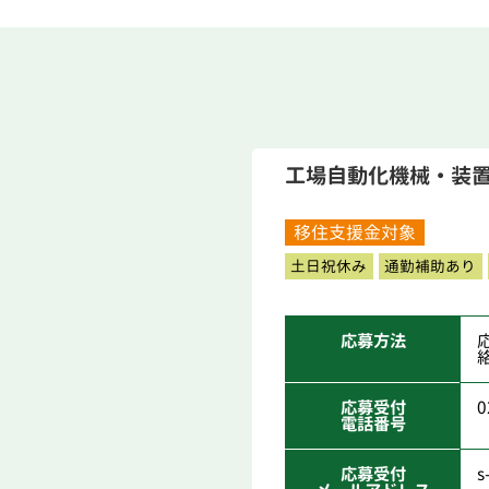
工場自動化機械・装
移住支援金対象
土日祝休み
通勤補助あり
応募方法
応募受付
0
電話番号
応募受付
s