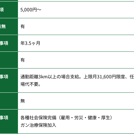
項
5,000円～
有無
有
事項
年3.5ヶ月
有
事項
通勤距離3km以上の場合支給。上限月31,600円限度
場代不要。
無
事項
各種社会保険完備（雇用・労災・健康・厚生）
ガン治療保険加入