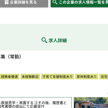
企業詳細を見る
この企業の求人情報一覧を
求人詳細
募集（常勤）
経験者優遇
未経験歓迎
子育て支援制度あり
育休制度あり
住宅
①直接見学・来園する ②その後、履歴書と
選考書類の提出にて応募受付