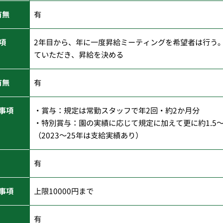
有無
有
項
2年目から、年に一度昇給ミーティングを希望者は行う
ていただき、昇給を決める
有無
有
事項
・賞与：規定は常勤スタッフで年2回・約2か月分
・特別賞与：園の実績に応じて規定に加えて更に約1.5
（2023～25年は支給実績あり）
有
事項
上限10000円まで
有