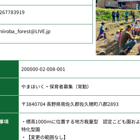
267783919
hiiroba_forest@LIVE.jp
200000-02-008-001
やまほいく・保育者募集（常勤）
〒3840704 長野県南佐久郡佐久穂町八郡2893
事項
・標高1000ｍに位置する地方裁量型 認定こども園お
特化型園
・【変更の範囲なし】