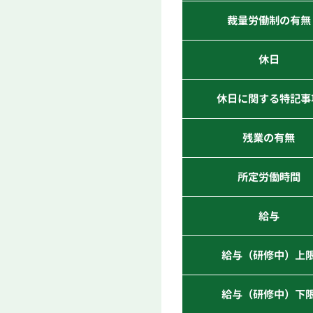
裁量労働制の有無
休日
休日に関する特記事
残業の有無
所定労働時間
給与
給与（研修中）上
給与（研修中）下