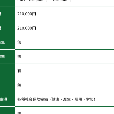
限
210,000円
限
210,000円
有無
無
有無
無
有
無
事項
各種社会保険完備（健康・厚生・雇用・労災）
無