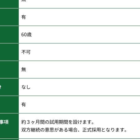
有
60歳
不可
無
分
なし
有
事項
約３ヶ月間の試用期間を設けます。
双方継続の意思がある場合、正式採用となります。