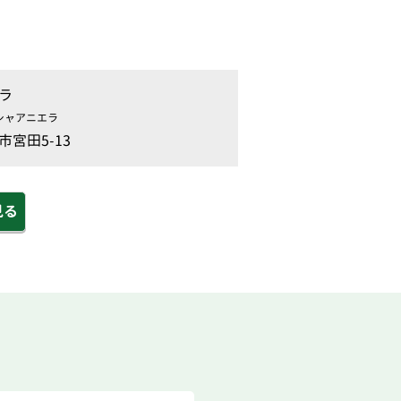
ラ
シャアニエラ
宮田5-13
見る