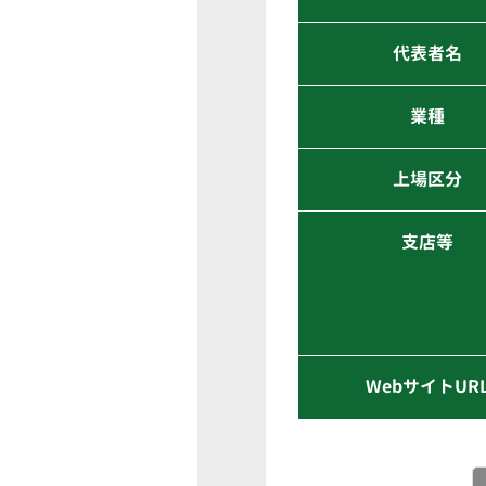
代表者名
業種
上場区分
支店等
WebサイトUR