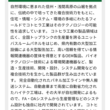
自然環境に恵まれた信州・浅間高原の山裾を拠点
に、伝統の中で培ってきた複合技術力をもとに、
住宅・情報・システム・環境の多岐にわたるフィ
ールドでコトヒラ工業はそのテクノロジーの可能
性を追求しています。 コトヒラ工業の製品領域は
広く、全国トップランクの生産量を誇るユニット
バスルームパネルをはじめ、県内有数の大型加工
設備による大型製缶加工、高い信頼を得ている情
報関連機器の筐体を得意とするOEM製品、バイオ
テクノロジー技術による環境関連機器など、製
造・生産技術、開発・設計、システム開発などの
複合技術力を生かした製品群が生み出されていま
す。 完全自動化されたパネル加工ラインや無人搬
送システム、自動倉庫まで高度に自動省力化され
たハイテク工場は、その大半が自社開発によるも
ので、FA・OAシステムから生産管理などのシステ
ム設計も独自に社内で開発されています。 コトヒ