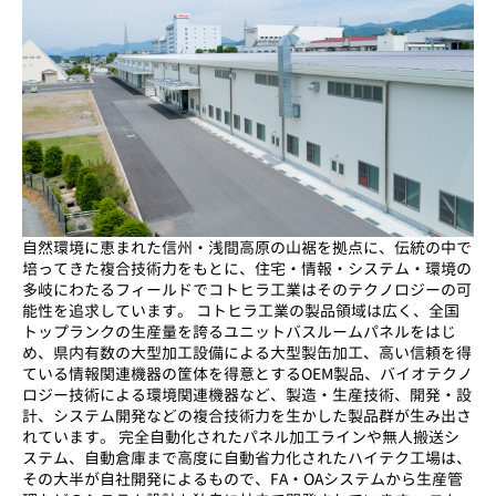
自然環境に恵まれた信州・浅間高原の山裾を拠点に、伝統の中で
培ってきた複合技術力をもとに、住宅・情報・システム・環境の
多岐にわたるフィールドでコトヒラ工業はそのテクノロジーの可
能性を追求しています。 コトヒラ工業の製品領域は広く、全国
トップランクの生産量を誇るユニットバスルームパネルをはじ
め、県内有数の大型加工設備による大型製缶加工、高い信頼を得
ている情報関連機器の筐体を得意とするOEM製品、バイオテクノ
ロジー技術による環境関連機器など、製造・生産技術、開発・設
計、システム開発などの複合技術力を生かした製品群が生み出さ
れています。 完全自動化されたパネル加工ラインや無人搬送シ
ステム、自動倉庫まで高度に自動省力化されたハイテク工場は、
その大半が自社開発によるもので、FA・OAシステムから生産管