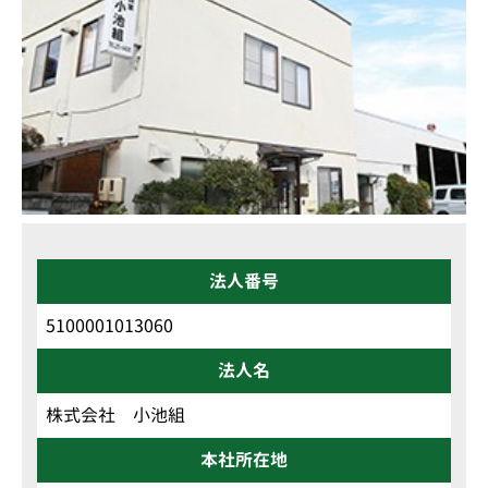
「インフラ創造業」で社会の役に立っている企業です
「がっちり働き、すっきり帰る」をモットーに社員同士が、前向
きな心構えで働いています
本社は松本市の中心市街地にあります
法人番号
5100001013060
法人名
株式会社 小池組
本社所在地