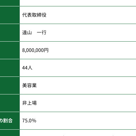
代表取締役
遠山 一行
8,000,000円
44人
美容業
非上場
の割合
75.0％