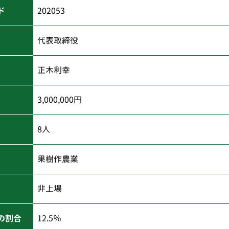
ド
202053
代表取締役
正木利幸
3,000,000円
8人
果樹作農業
非上場
の割合
12.5％