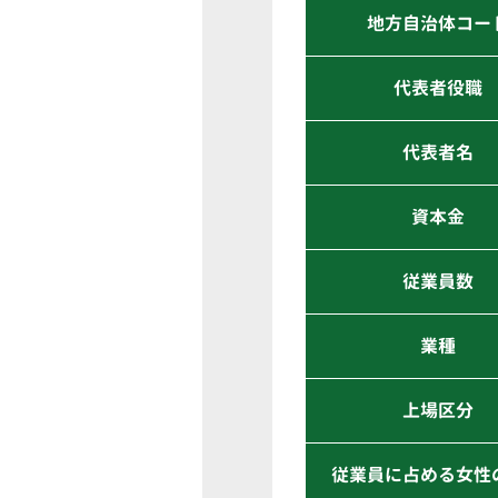
地方自治体コー
代表者役職
代表者名
資本金
従業員数
業種
上場区分
従業員に占める女性