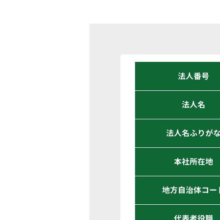
法人番号
法人名
法人名ふりが
本社所在地
地方自治体コー
代表者役職