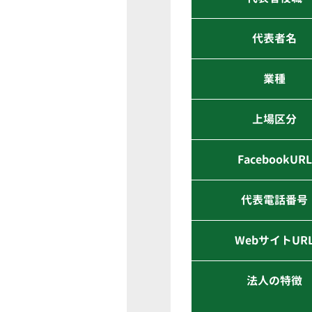
代表者名
業種
上場区分
FacebookURL
代表電話番号
WebサイトUR
法人の特徴