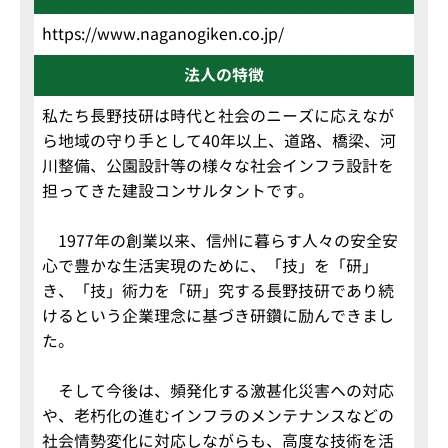
https://www.naganogiken.co.jp/
法人の特徴
私たち長野技研は時代と社会のニーズに応えなが
ら地域の守り手として40年以上、道路、橋梁、河
川整備、公園設計等の様々な社会インフラ設計を
担ってきた建設コンサルタントです。
1977年の創業以来、信州に暮らす人々の安全安
心で豊かな生活実現のために、「技」を「研」
き、「技」術力を「研」究する長野技研であり続
けるという企業理念に基づき研鑽に励んできまし
た。
そして今後は、頻発化する激甚化災害への対応
や、老朽化の進むインフラのメンテナンスなどの
社会情勢変化に対応しながらも、高度な技術を活