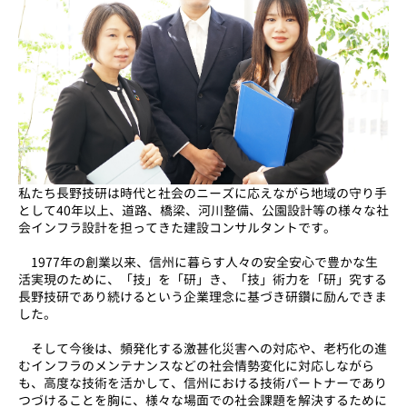
私たち長野技研は時代と社会のニーズに応えながら地域の守り手
として40年以上、道路、橋梁、河川整備、公園設計等の様々な社
会インフラ設計を担ってきた建設コンサルタントです。
1977年の創業以来、信州に暮らす人々の安全安心で豊かな生
活実現のために、「技」を「研」き、「技」術力を「研」究する
長野技研であり続けるという企業理念に基づき研鑽に励んできま
した。
そして今後は、頻発化する激甚化災害への対応や、老朽化の進
むインフラのメンテナンスなどの社会情勢変化に対応しながら
も、高度な技術を活かして、信州における技術パートナーであり
つづけることを胸に、様々な場面での社会課題を解決するために