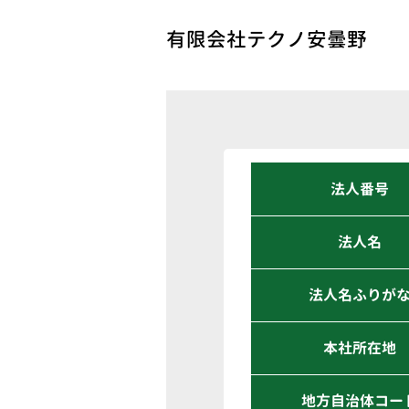
有限会社テクノ安曇野
法人番号
法人名
法人名ふりが
本社所在地
地方自治体コー