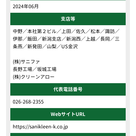
2024年06月
支店等
中野／本社第２ビル／上田／佐久／松本／諏訪／
伊那／飯田／新潟支店／新潟西／上越／長岡／三
条燕／新発田／山梨／US金沢
(株)サニファ
長野工場／坂城工場
(株)クリーンアロー
代表電話番号
026-268-2355
WebサイトURL
https://sanikleen-k.co.jp