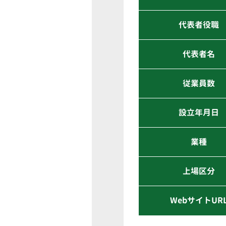
代表者役職
代表者名
従業員数
設立年月日
業種
上場区分
WebサイトUR