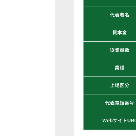
代表者名
資本金
従業員数
業種
上場区分
代表電話番号
WebサイトUR