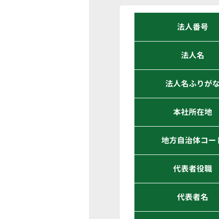
法人番号
法人名
法人名ふりが
本社所在地
地方自治体コー
代表者役職
代表者名