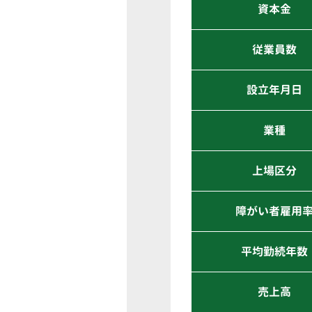
資本金
従業員数
設立年月日
業種
上場区分
障がい者雇用
平均勤続年数
売上高