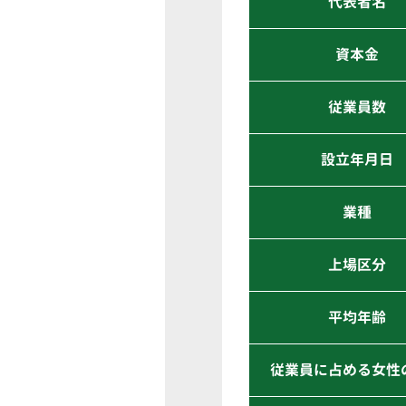
代表者名
資本金
従業員数
設立年月日
業種
上場区分
平均年齢
従業員に占める女性