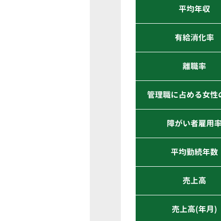
平均年収
有給消化率
離職率
管理職に占める女性
障がい者雇用
平均勤続年数
売上高
売上高(年月)