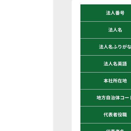
法人番号
法人名
法人名ふりが
法人名英語
本社所在地
地方自治体コー
代表者役職