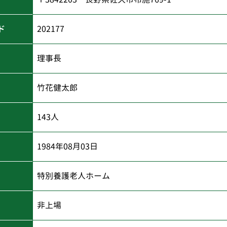
ド
202177
理事長
竹花健太郎
143人
1984年08月03日
特別養護老人ホーム
非上場