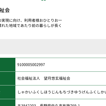
祉会
の実現に向け、利用者様おひとりお一
慣れた地域であたり前の暮らしが長く
9100005002997
社会福祉法人 望月悠玄福祉会
な
しゃかいふくしほうじんもちづきゆうげんふくしか
〒3842203 長野県佐久市布施769-1