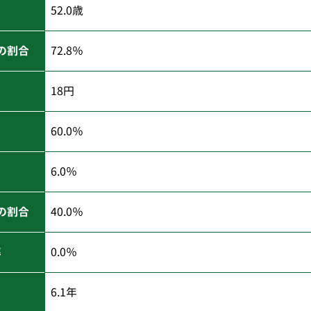
52.0歳
の割合
72.8％
18円
60.0％
6.0％
の割合
40.0％
率
0.0％
6.1年