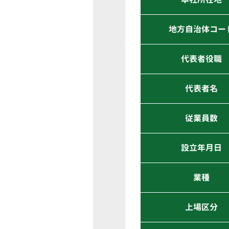
地方自治体コー
代表者役職
代表者名
従業員数
設立年月日
業種
上場区分