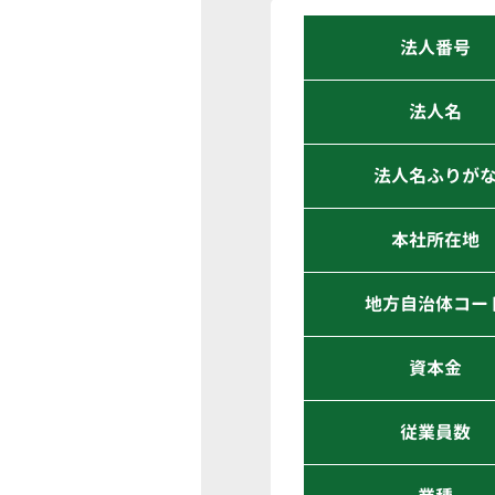
法人番号
法人名
法人名ふりが
本社所在地
地方自治体コー
資本金
従業員数