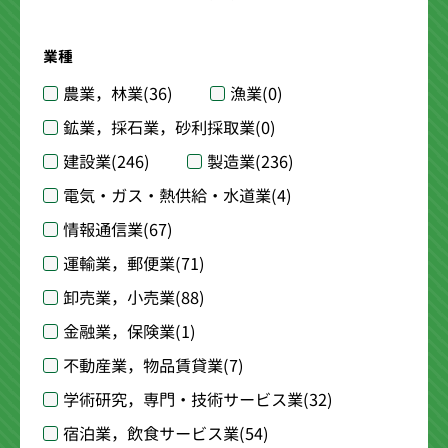
業種
農業，林業
(36)
漁業
(0)
鉱業，採石業，砂利採取業
(0)
建設業
(246)
製造業
(236)
電気・ガス・熱供給・水道業
(4)
情報通信業
(67)
運輸業，郵便業
(71)
卸売業，小売業
(88)
金融業，保険業
(1)
不動産業，物品賃貸業
(7)
学術研究，専門・技術サービス業
(32)
宿泊業，飲食サービス業
(54)