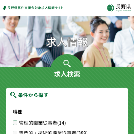
求人検索
条件から探す
職種
管理的職業従事者
(14)
専門的・技術的職業従事者
(389)