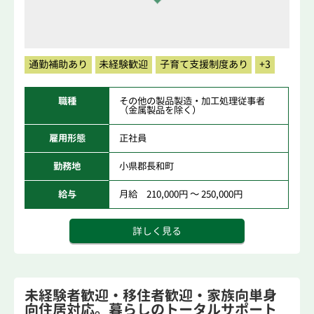
通勤補助あり
未経験歓迎
子育て支援制度あり
+3
職種
その他の製品製造・加工処理従事者
（金属製品を除く）
雇用形態
正社員
勤務地
小県郡長和町
給与
月給 210,000円 ～ 250,000円
詳しく見る
未経験者歓迎・移住者歓迎・家族向単身
向住居対応。暮らしのトータルサポート