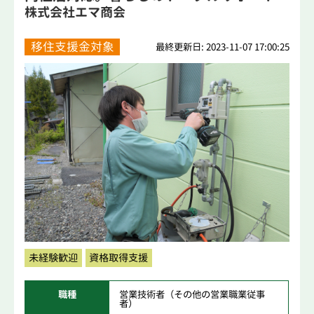
する地...
株式会社エマ商会
移住支援金対象
最終更新日: 2023-11-07 17:00:25
未経験歓迎
資格取得支援
職種
営業技術者（その他の営業職業従事
者）