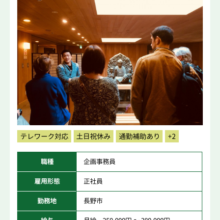
テレワーク対応
土日祝休み
通勤補助あり
+2
職種
企画事務員
雇用形態
正社員
勤務地
長野市