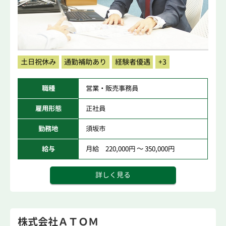
土日祝休み
通勤補助あり
経験者優遇
+3
職種
営業・販売事務員
雇用形態
正社員
勤務地
須坂市
給与
月給 220,000円 ～ 350,000円
詳しく見る
株式会社ＡＴＯＭ