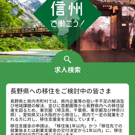
上高地の河童橋（松本市）
求人検索
長野県への移住をご検討中の皆さま
長野県と県内市町村では、県内企業等の担い手不足の解消及
び地域課題の解決、並びに首都圏等から長野県内への移住促
進を図るため、東京圏（埼玉県、千葉県、東京都及び神奈川
県）、愛知県又は大阪府から移住し、県内で一定の就業をさ
れる方に対し、移住支援金を支給しています。
移住支援金の申請は、「移住後1年以内」かつ「移住先での
就業後または創業支援金の交付決定から1年以内」に、移住
先市町村の窓口を通じて行います。